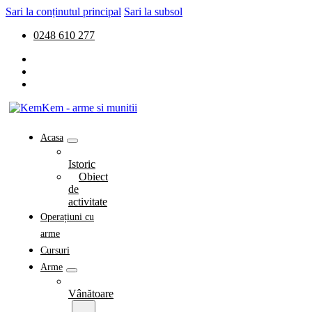
Sari la conținutul principal
Sari la subsol
0248 610 277
Acasa
Istoric
Obiect
de
activitate
Operațiuni cu
arme
Cursuri
Arme
Vânătoare