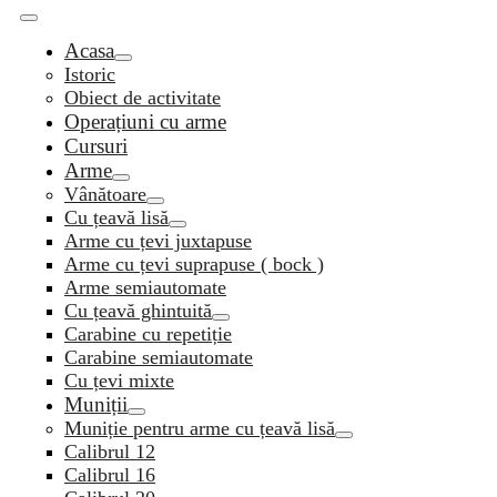
Acasa
Istoric
Obiect de activitate
Operațiuni cu arme
Cursuri
Arme
Vânătoare
Cu țeavă lisă
Arme cu țevi juxtapuse
Arme cu țevi suprapuse ( bock )
Arme semiautomate
Cu țeavă ghintuită
Carabine cu repetiție
Carabine semiautomate
Cu țevi mixte
Muniții
Muniție pentru arme cu țeavă lisă
Calibrul 12
Calibrul 16