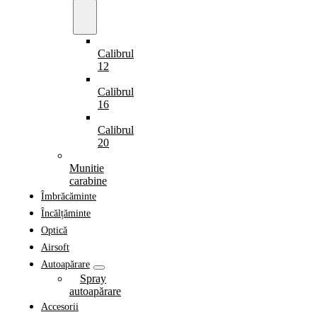
Calibrul
12
Calibrul
16
Calibrul
20
Munitie
carabine
Îmbrăcăminte
Încălțăminte
Optică
Airsoft
Autoapărare
Spray
autoapărare
Accesorii