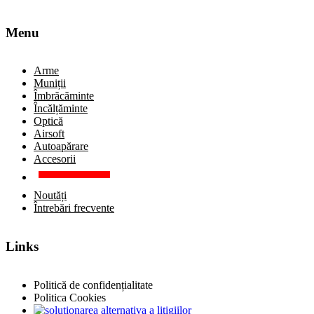
Menu
Arme
Muniții
Îmbrăcăminte
Încălțăminte
Optică
Airsoft
Autoapărare
Accesorii
Noutăți
Întrebări frecvente
Links
Politică de confidențialitate
Politica Cookies