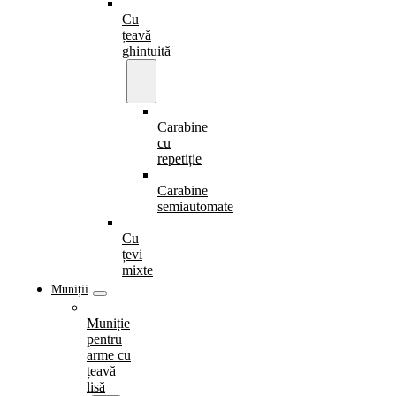
Cu
țeavă
ghintuită
Carabine
cu
repetiție
Carabine
semiautomate
Cu
țevi
mixte
Muniții
Muniție
pentru
arme cu
țeavă
lisă