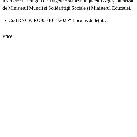
Instructor în Poligon de Tragere organizat în județul Argeș, autorizat
de Ministerul Muncii și Solidarității Sociale și Ministerul Educației.
📌 Cod RNCP: RO/03/1014/202📍 Locație: Județul…
Price: