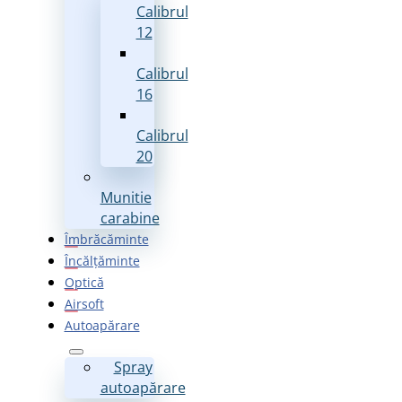
Calibrul
12
Calibrul
16
Calibrul
20
Munitie
carabine
Îmbrăcăminte
Încălțăminte
Optică
Airsoft
Autoapărare
Spray
autoapărare