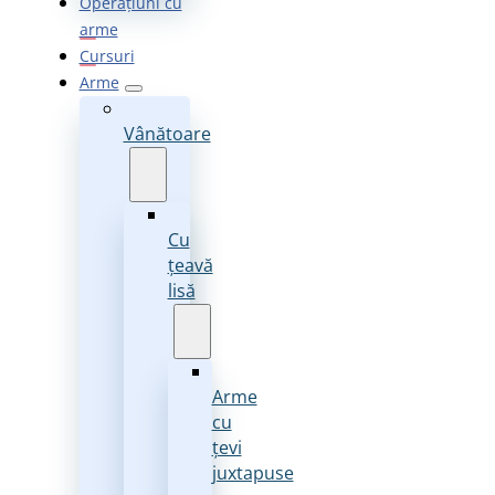
Operațiuni cu
arme
Cursuri
Arme
Vânătoare
Cu
țeavă
lisă
Arme
cu
țevi
juxtapuse