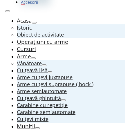
Accesorii
Acasa
Istoric
Obiect de activitate
Operațiuni cu arme
Cursuri
Arme
Vânătoare
Cu țeavă lisă
Arme cu țevi juxtapuse
Arme cu țevi suprapuse ( bock )
Arme semiautomate
Cu țeavă ghintuită
Carabine cu repetiție
Carabine semiautomate
Cu țevi mixte
Muniții