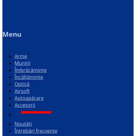
Menu
Arme
Muniții
Îmbrăcăminte
Încălțăminte
Optică
Airsoft
Autoapărare
Accesorii
Noutăți
Întrebări frecvente