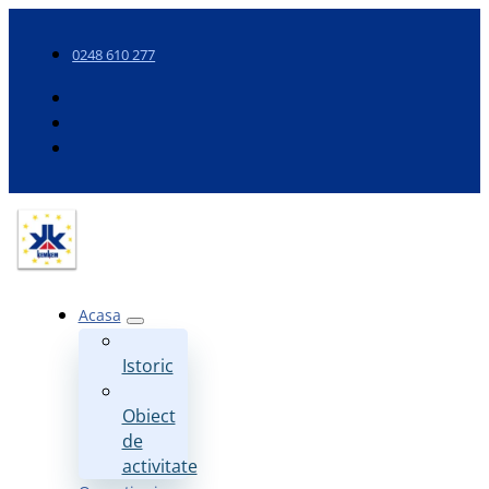
0248 610 277
Acasa
Istoric
Obiect
de
activitate