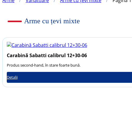
Arme
/
Vânătoare
/
Arme cu țevi mixte
/
Pagina 1
Arme cu țevi mixte
Carabină Sabatti calibrul 12+30-06
Produs second-hand, în stare foarte bună.
Detalii