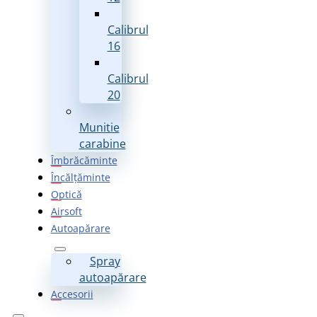
Calibrul
16
Calibrul
20
Munitie
carabine
Îmbrăcăminte
Încălțăminte
Optică
Airsoft
Autoapărare
Spray
autoapărare
Accesorii