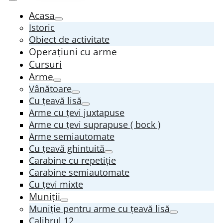
Acasa
Istoric
Obiect de activitate
Operațiuni cu arme
Cursuri
Arme
Vânătoare
Cu țeavă lisă
Arme cu țevi juxtapuse
Arme cu țevi suprapuse ( bock )
Arme semiautomate
Cu țeavă ghintuită
Carabine cu repetiție
Carabine semiautomate
Cu țevi mixte
Muniții
Muniție pentru arme cu țeavă lisă
Calibrul 12