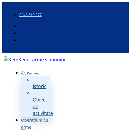
0248 610 277
Acasa
Istoric
Obiect
de
activitate
Operațiuni cu
arme