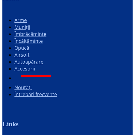
Arme
Muniții
Îmbrăcăminte
Încălțăminte
Optică
Airsoft
Autoapărare
Accesorii
Noutăți
Întrebări frecvente
Links