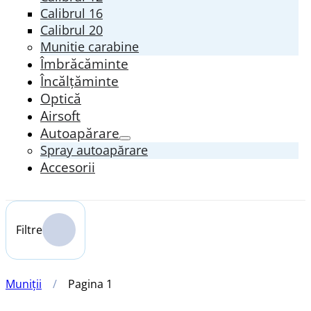
Calibrul 16
Calibrul 20
Munitie carabine
Îmbrăcăminte
Încălțăminte
Optică
Airsoft
Autoapărare
Spray autoapărare
Accesorii
Filtre
Muniții
/
Pagina 1