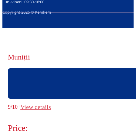
Luni-vineri : 09:30-18:00
Copyright 2026 © Kemkem
Muniții
+
View details
9/10
Price: