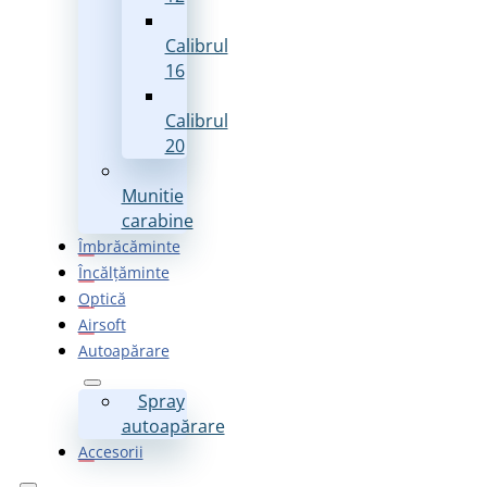
Calibrul
16
Calibrul
20
Munitie
carabine
Îmbrăcăminte
Încălțăminte
Optică
Airsoft
Autoapărare
Spray
autoapărare
Accesorii