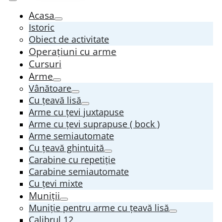
Acasa
Istoric
Obiect de activitate
Operațiuni cu arme
Cursuri
Arme
Vânătoare
Cu țeavă lisă
Arme cu țevi juxtapuse
Arme cu țevi suprapuse ( bock )
Arme semiautomate
Cu țeavă ghintuită
Carabine cu repetiție
Carabine semiautomate
Cu țevi mixte
Muniții
Muniție pentru arme cu țeavă lisă
Calibrul 12