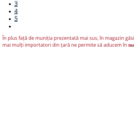
3
4
5
În plus față de muniția prezentată mai sus, în magazin găsiț
mai mulți importatori din țară ne permite să aducem în
ma