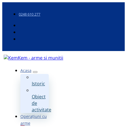
0248 610 277
Acasa
Istoric
Obiect
de
activitate
Operațiuni cu
arme