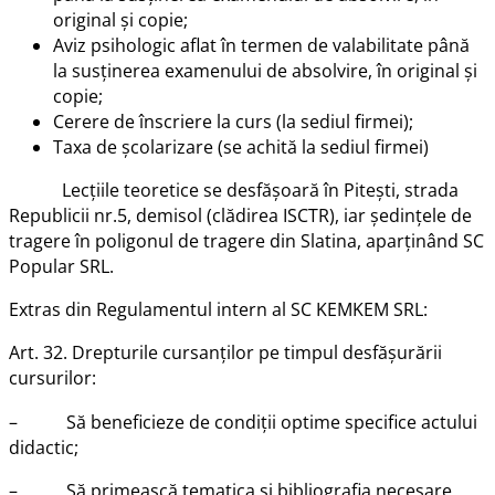
original și copie;
Aviz psihologic aflat în termen de valabilitate până
la susținerea examenului de absolvire, în original și
copie;
Cerere de înscriere la curs (la sediul firmei);
Taxa de școlarizare (se achită la sediul firmei)
Lecțiile teoretice se desfășoară în Pitești, strada
Republicii nr.5, demisol (clădirea ISCTR), iar ședințele de
tragere în poligonul de tragere din Slatina, aparținând SC
Popular SRL.
Extras din Regulamentul intern al SC KEMKEM SRL:
Art. 32. Drepturile cursanților pe timpul desfășurării
cursurilor:
– Să beneficieze de condiții optime specifice actului
didactic;
– Să primească tematica și bibliografia necesare