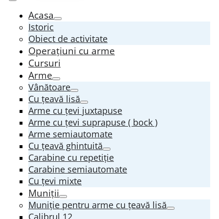
Acasa
Istoric
Obiect de activitate
Operațiuni cu arme
Cursuri
Arme
Vânătoare
Cu țeavă lisă
Arme cu țevi juxtapuse
Arme cu țevi suprapuse ( bock )
Arme semiautomate
Cu țeavă ghintuită
Carabine cu repetiție
Carabine semiautomate
Cu țevi mixte
Muniții
Muniție pentru arme cu țeavă lisă
Calibrul 12