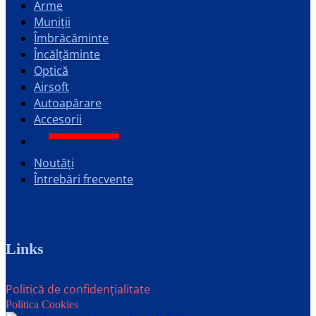
Arme
Muniții
Îmbrăcăminte
Încălțăminte
Optică
Airsoft
Autoapărare
Accesorii
Noutăți
Întrebări frecvente
Links
Politică de confidențialitate
Politica Cookies