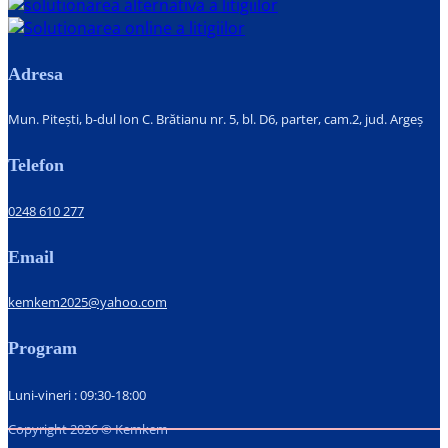
Adresa
Mun. Pitești, b-dul Ion C. Brătianu nr. 5, bl. D6, parter, cam.2, jud. Argeș
Telefon
0248 610 277
Email
kemkem2025@yahoo.com
Program
Luni-vineri : 09:30-18:00
Copyright 2026 © Kemkem