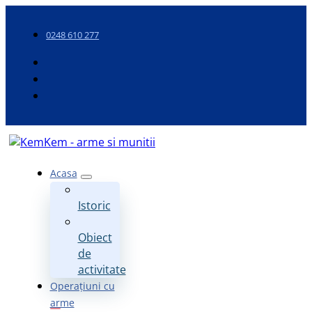
0248 610 277
Acasa
Istoric
Obiect
de
activitate
Operațiuni cu
arme