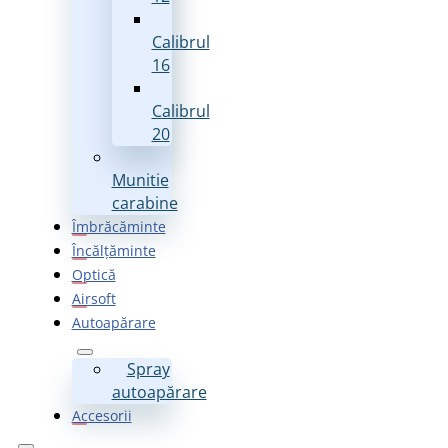
Calibrul
16
Calibrul
20
Munitie
carabine
Îmbrăcăminte
Încălțăminte
Optică
Airsoft
Autoapărare
Spray
autoapărare
Accesorii