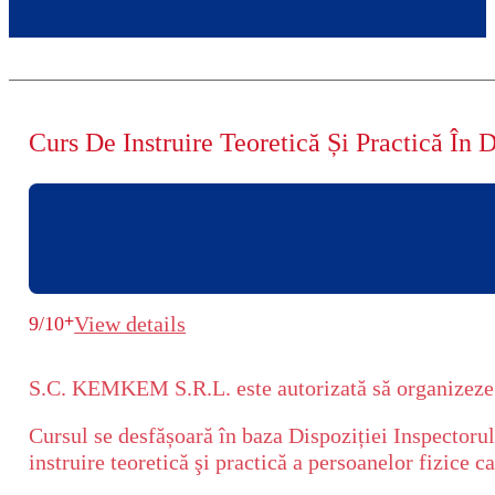
Curs De Instruire Teoretică Și Practică În
+
View details
9/10
S.C. KEMKEM S.R.L. este autorizată să organizeze și
Cursul se desfășoară în baza Dispoziției Inspecto
instruire teoretică şi practică a persoanelor fizice 