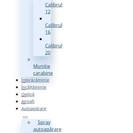
Calibrul
12
Calibrul
16
Calibrul
20
Munitie
carabine
Îmbrăcăminte
Încălțăminte
Optică
Airsoft
Autoapărare
Spray
autoapărare