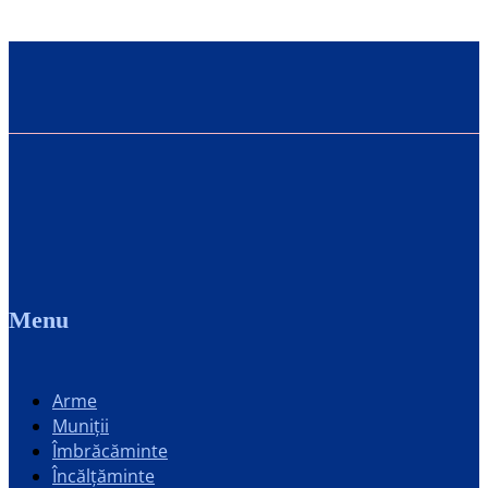
Menu
Arme
Muniții
Îmbrăcăminte
Încălțăminte