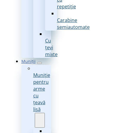
repetiție
Carabine
semiautomate
Cu
țevi
mixte
Muniții
Muniție
pentru
arme
cu
țeavă
lisă