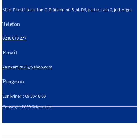
Mun. Pitești, b-dul Ion C. Brătianu nr. 5, bl. D6, parter, cam.2, jud. Argeș
Telefon
0248 610 277
Email
kemkem2025@yahoo.com
Program
Luni-vineri : 09:30-18:00
Copyright 2026 © Kemkem