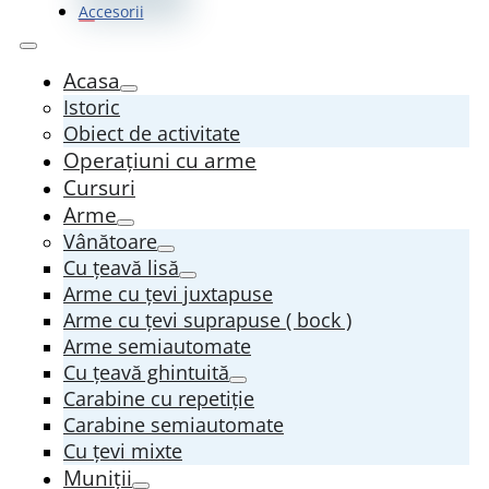
Accesorii
Acasa
Istoric
Obiect de activitate
Operațiuni cu arme
Cursuri
Arme
Vânătoare
Cu țeavă lisă
Arme cu țevi juxtapuse
Arme cu țevi suprapuse ( bock )
Arme semiautomate
Cu țeavă ghintuită
Carabine cu repetiție
Carabine semiautomate
Cu țevi mixte
Muniții