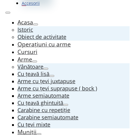
Accesorii
Acasa
Istoric
Obiect de activitate
Operațiuni cu arme
Cursuri
Arme
Vânătoare
Cu țeavă lisă
Arme cu țevi juxtapuse
Arme cu țevi suprapuse ( bock )
Arme semiautomate
Cu țeavă ghintuită
Carabine cu repetiție
Carabine semiautomate
Cu țevi mixte
Muniții