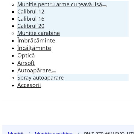
Muniție pentru arme cu țeavă lisă
Calibrul 12
Calibrul 16
Calibrul 20
Munitie carabine
Îmbrăcăminte
Încălțăminte
Optică
Airsoft
Autoapărare
Spray autoapărare
Accesorii
Muniții
/
Munitie carabine
/
RWS 270 WIN EVOLUT