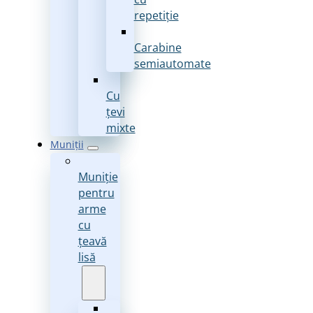
repetiție
Carabine
semiautomate
Cu
țevi
mixte
Muniții
Muniție
pentru
arme
cu
țeavă
lisă