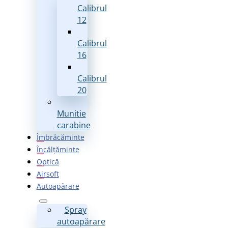
Calibrul
12
Calibrul
16
Calibrul
20
Munitie
carabine
Îmbrăcăminte
Încălțăminte
Optică
Airsoft
Autoapărare
Spray
autoapărare