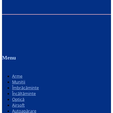
Menu
Arme
Muniții
Îmbrăcăminte
Încălțăminte
Optică
Airsoft
Autoapărare