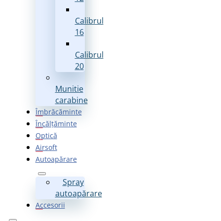
Calibrul
16
Calibrul
20
Munitie
carabine
Îmbrăcăminte
Încălțăminte
Optică
Airsoft
Autoapărare
Spray
autoapărare
Accesorii