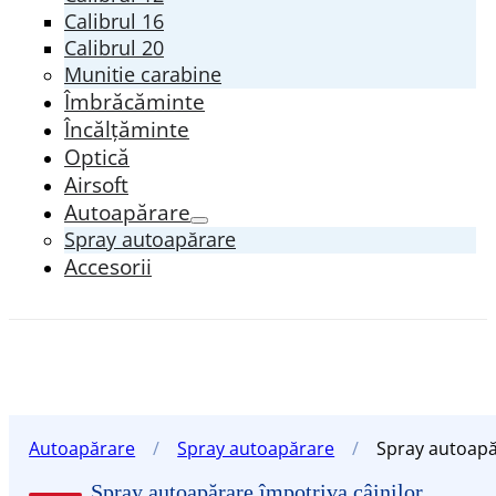
Calibrul 16
Calibrul 20
Munitie carabine
Îmbrăcăminte
Încălțăminte
Optică
Airsoft
Autoapărare
Spray autoapărare
Accesorii
Autoapărare
/
Spray autoapărare
/
Spray autoapă
Spray autoapărare împotriva câinilor