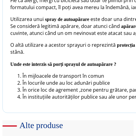
Fie că alergi, mergi cu bicicleta sau doar te plimbi prin
formatului compact, îl poți avea mereu la îndemână, iar 
Utilizarea unui
este doar una dintr
spray de autoapărare
Se consideră legitimă apărare, doar atunci când
apărare
cuvinte, atunci când un om nevinovat este atacat sau a
O altă utilizare a acestor sprayuri o reprezintă
protecția
stână.
Unde este interzis să porți sprayul de autoapărare ?
În mijloacele de transport în comun
În locurile unde au loc adunări publice
În orice loc de agrement ,zone pentru grătare, par
În instituțiile autorităților publice sau ale unor pe
Alte produse