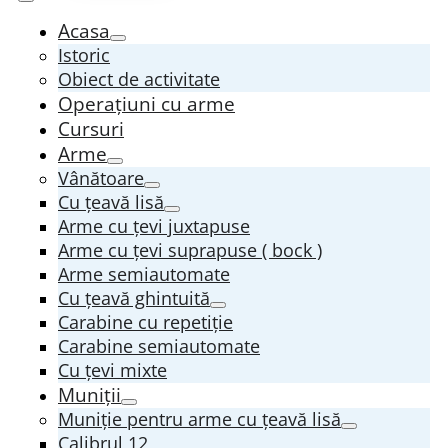
Acasa
Istoric
Obiect de activitate
Operațiuni cu arme
Cursuri
Arme
Vânătoare
Cu țeavă lisă
Arme cu țevi juxtapuse
Arme cu țevi suprapuse ( bock )
Arme semiautomate
Cu țeavă ghintuită
Carabine cu repetiție
Carabine semiautomate
Cu țevi mixte
Muniții
Muniție pentru arme cu țeavă lisă
Calibrul 12