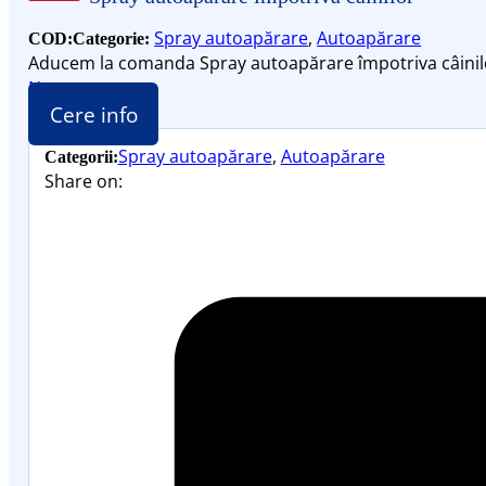
Spray autoapărare
,
Autoapărare
COD:
Categorie:
Aducem la comanda Spray autoapărare împotriva câinil
Nou
Cere info
Spray autoapărare
,
Autoapărare
Categorii:
Share on: