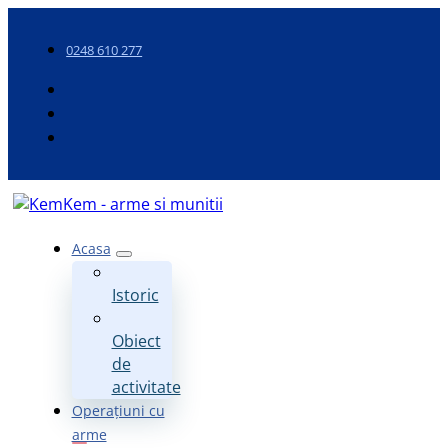
0248 610 277
Acasa
Istoric
Obiect
de
activitate
Operațiuni cu
arme