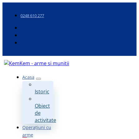
0248 610 277
Acasa
Istoric
Obiect
de
activitate
Operațiuni cu
arme