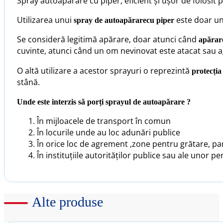
Spray autoapărare cu piper, eficient și ușor de folosit 
Utilizarea unui
este doar un
spray de autoapărarecu piper
Se consideră legitimă apărare, doar atunci când
apărare
cuvinte, atunci când un om nevinovat este atacat sau a
O altă utilizare a acestor sprayuri o reprezintă
protecția
stână.
Unde este interzis să porți sprayul de autoapărare ?
În mijloacele de transport în comun
În locurile unde au loc adunări publice
În orice loc de agrement ,zone pentru grătare, par
În instituțiile autorităților publice sau ale unor pe
Alte produse