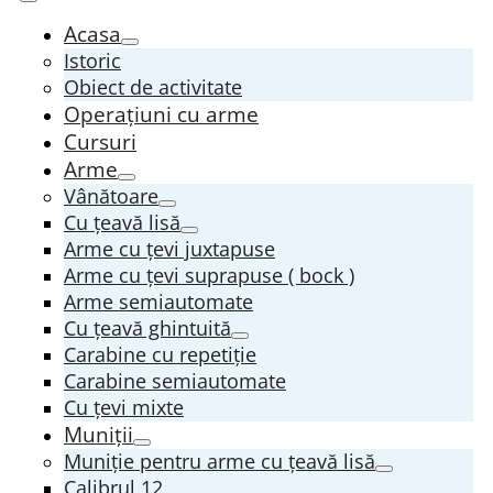
Acasa
Istoric
Obiect de activitate
Operațiuni cu arme
Cursuri
Arme
Vânătoare
Cu țeavă lisă
Arme cu țevi juxtapuse
Arme cu țevi suprapuse ( bock )
Arme semiautomate
Cu țeavă ghintuită
Carabine cu repetiție
Carabine semiautomate
Cu țevi mixte
Muniții
Muniție pentru arme cu țeavă lisă
Calibrul 12