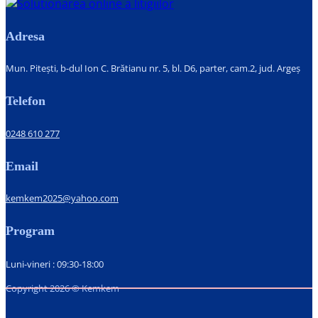
Adresa
Mun. Pitești, b-dul Ion C. Brătianu nr. 5, bl. D6, parter, cam.2, jud. Argeș
Telefon
0248 610 277
Email
kemkem2025@yahoo.com
Program
Luni-vineri : 09:30-18:00
Copyright 2026 © Kemkem