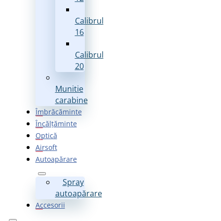
Calibrul
16
Calibrul
20
Munitie
carabine
Îmbrăcăminte
Încălțăminte
Optică
Airsoft
Autoapărare
Spray
autoapărare
Accesorii