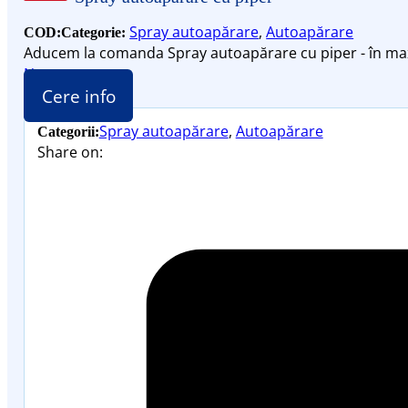
Spray autoapărare
,
Autoapărare
COD:
Categorie:
Aducem la comanda Spray autoapărare cu piper - în m
Nou
Cere info
Spray autoapărare
,
Autoapărare
Categorii:
Share on: