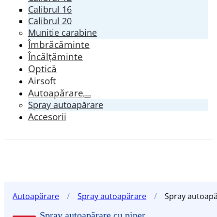
Calibrul 16
Calibrul 20
Munitie carabine
Îmbrăcăminte
Încălțăminte
Optică
Airsoft
Autoapărare
Spray autoapărare
Accesorii
Autoapărare
/
Spray autoapărare
/
Spray autoapă
Spray autoapărare cu piper