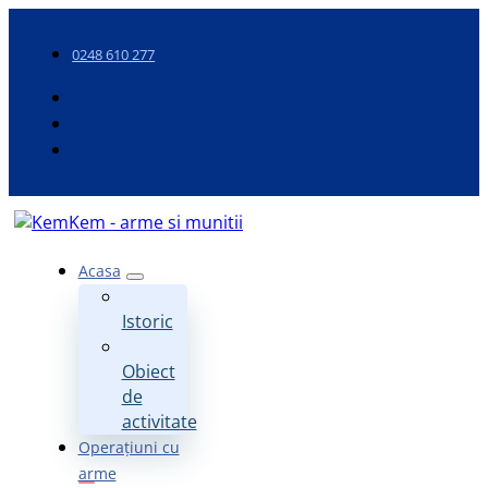
0248 610 277
Acasa
Istoric
Obiect
de
activitate
Operațiuni cu
arme