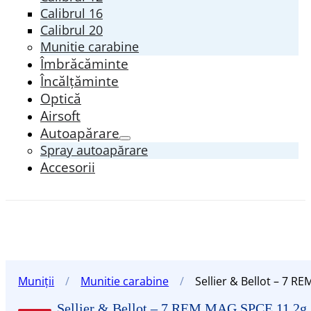
Calibrul 16
Calibrul 20
Munitie carabine
Îmbrăcăminte
Încălțăminte
Optică
Airsoft
Autoapărare
Spray autoapărare
Accesorii
Muniții
/
Munitie carabine
/
Sellier & Bellot – 7 
Sellier & Bellot – 7 REM MAG SPCE 11,2g