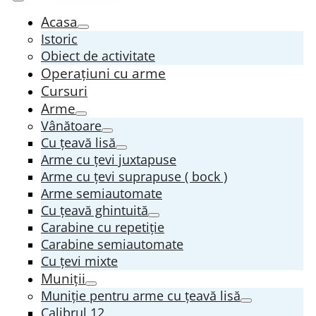
Acasa
Istoric
Obiect de activitate
Operațiuni cu arme
Cursuri
Arme
Vânătoare
Cu țeavă lisă
Arme cu țevi juxtapuse
Arme cu țevi suprapuse ( bock )
Arme semiautomate
Cu țeavă ghintuită
Carabine cu repetiție
Carabine semiautomate
Cu țevi mixte
Muniții
Muniție pentru arme cu țeavă lisă
Calibrul 12