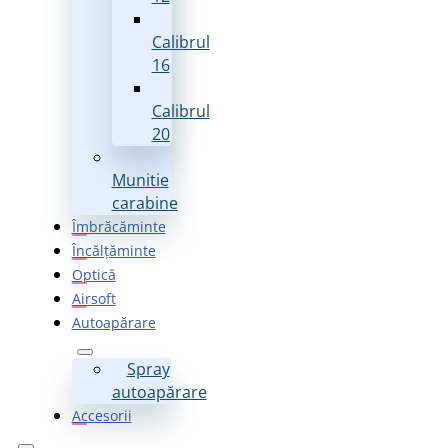
Calibrul
16
Calibrul
20
Munitie
carabine
Îmbrăcăminte
Încălțăminte
Optică
Airsoft
Autoapărare
Spray
autoapărare
Accesorii