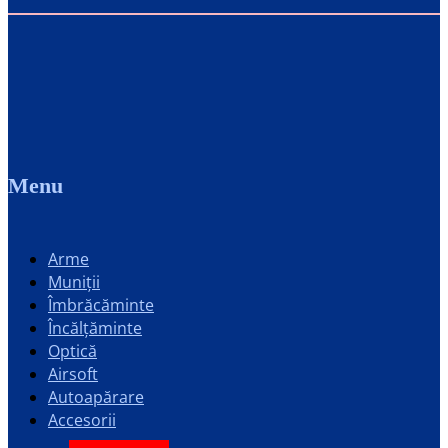
Menu
Arme
Muniții
Îmbrăcăminte
Încălțăminte
Optică
Airsoft
Autoapărare
Accesorii