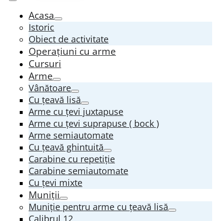
Acasa
Istoric
Obiect de activitate
Operațiuni cu arme
Cursuri
Arme
Vânătoare
Cu țeavă lisă
Arme cu țevi juxtapuse
Arme cu țevi suprapuse ( bock )
Arme semiautomate
Cu țeavă ghintuită
Carabine cu repetiție
Carabine semiautomate
Cu țevi mixte
Muniții
Muniție pentru arme cu țeavă lisă
Calibrul 12