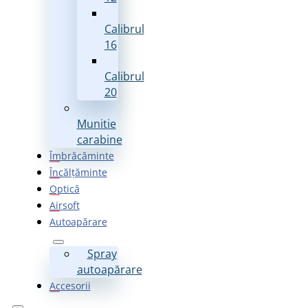
Calibrul
16
Calibrul
20
Munitie
carabine
Îmbrăcăminte
Încălțăminte
Optică
Airsoft
Autoapărare
Spray
autoapărare
Accesorii