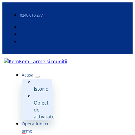
0248 610 277
Acasa
Istoric
Obiect
de
activitate
Operațiuni cu
arme