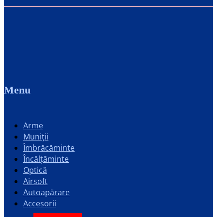
Menu
Arme
Muniții
Îmbrăcăminte
Încălțăminte
Optică
Airsoft
Autoapărare
Accesorii