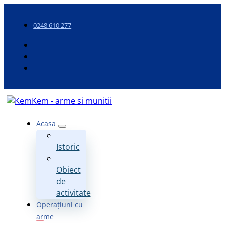
0248 610 277
Acasa
Istoric
Obiect
de
activitate
Operațiuni cu
arme