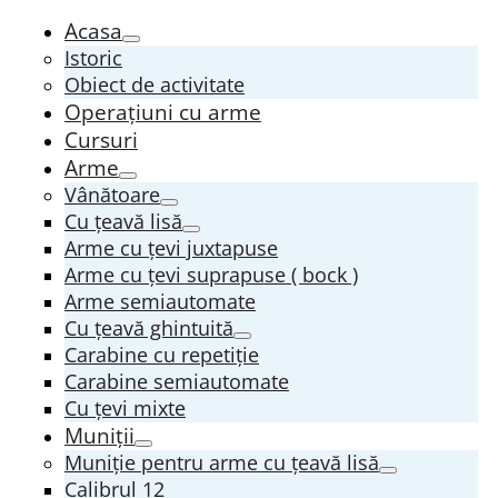
Acasa
Istoric
Obiect de activitate
Operațiuni cu arme
Cursuri
Arme
Vânătoare
Cu țeavă lisă
Arme cu țevi juxtapuse
Arme cu țevi suprapuse ( bock )
Arme semiautomate
Cu țeavă ghintuită
Carabine cu repetiție
Carabine semiautomate
Cu țevi mixte
Muniții
Muniție pentru arme cu țeavă lisă
Calibrul 12