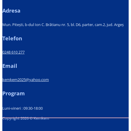
Adresa
Mun. Pitești, b-dul Ion C. Brătianu nr. 5, bl. D6, parter, cam.2, jud. Argeș
Telefon
0248 610 277
Email
kemkem2025@yahoo.com
Program
Luni-vineri : 09:30-18:00
Copyright 2026 © Kemkem