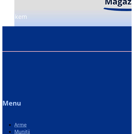
Magaz
Kemkem
Menu
Arme
Muniții