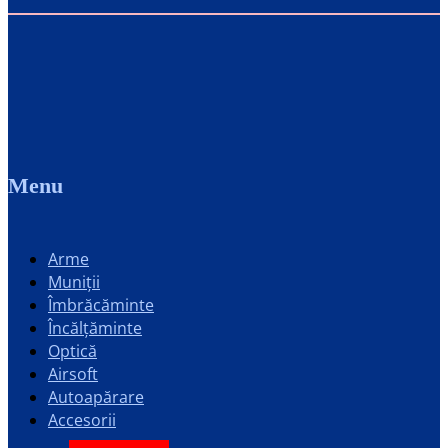
Menu
Arme
Muniții
Îmbrăcăminte
Încălțăminte
Optică
Airsoft
Autoapărare
Accesorii