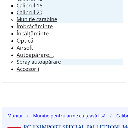
Calibrul 16
Calibrul 20
Munitie carabine
Îmbrăcăminte
Încălțăminte
Optică
Airsoft
Autoapărare
Spray autoapărare
Accesorii
Muniții
/
Muniție pentru arme cu țeavă lisă
/
Calib
RC EXIMPORT SPECIAL PALLETTONI 34g