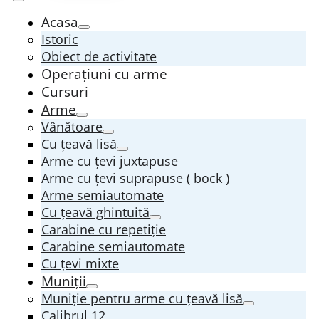
Acasa
Istoric
Obiect de activitate
Operațiuni cu arme
Cursuri
Arme
Vânătoare
Cu țeavă lisă
Arme cu țevi juxtapuse
Arme cu țevi suprapuse ( bock )
Arme semiautomate
Cu țeavă ghintuită
Carabine cu repetiție
Carabine semiautomate
Cu țevi mixte
Muniții
Muniție pentru arme cu țeavă lisă
Calibrul 12