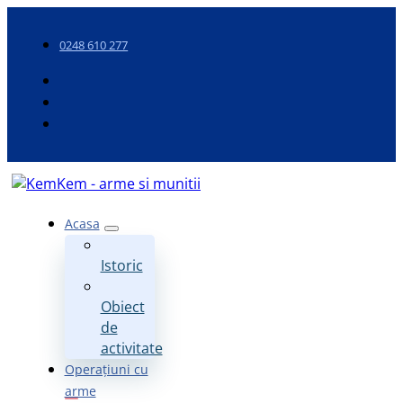
0248 610 277
Acasa
Istoric
Obiect
de
activitate
Operațiuni cu
arme