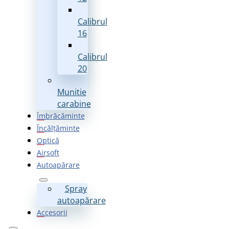
Calibrul
16
Calibrul
20
Munitie
carabine
Îmbrăcăminte
Încălțăminte
Optică
Airsoft
Autoapărare
Spray
autoapărare
Accesorii